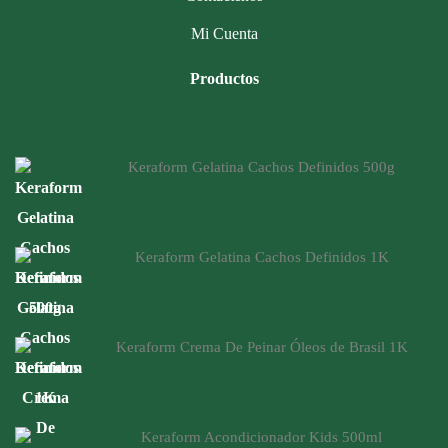
Mi Cuenta
Productos
Keraform Gelatina Cachos Definidos 500g
$
49,000
Keraform Gelatina Cachos Definidos 1K
$
65,000
Keraform Crema De Peinar Óleos de Brasil 1K
$
50,000
Keraform Acondicionador Kids 500ml