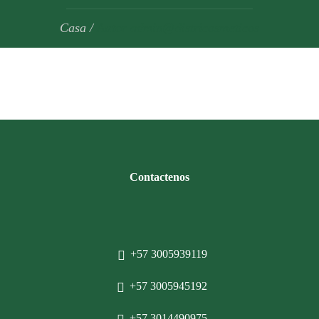
Casa
/
Autor admin@districosmeticos
Contactenos
+57 3005939119
+57 3005945192
+57 3014490975