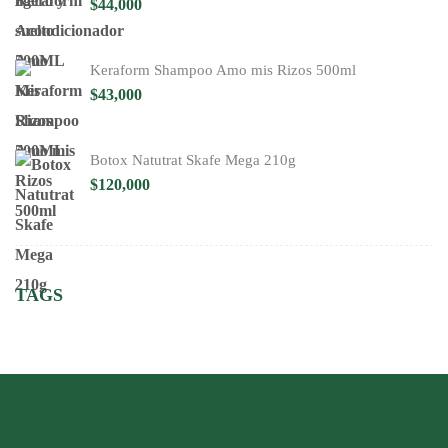
$
44,000
Keraform Shampoo Amo mis Rizos 500ml
$
43,000
Botox Natutrat Skafe Mega 210g
$
120,000
TAGS