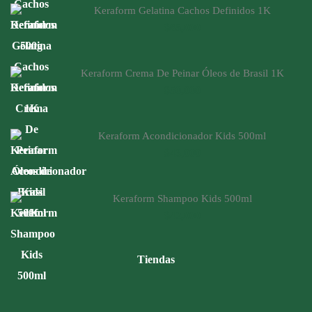
Keraform Gelatina Cachos Definidos 1K
$
65,000
Keraform Crema De Peinar Óleos de Brasil 1K
$
50,000
Keraform Acondicionador Kids 500ml
$
43,000
Keraform Shampoo Kids 500ml
$
42,000
Tiendas