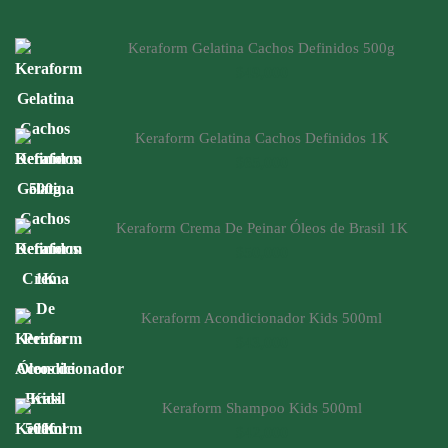
Keraform Gelatina Cachos Definidos 500g
$
49,000
Keraform Gelatina Cachos Definidos 1K
$
65,000
Keraform Crema De Peinar Óleos de Brasil 1K
$
50,000
Keraform Acondicionador Kids 500ml
$
43,000
Keraform Shampoo Kids 500ml
$
42,000